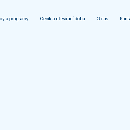
by a programy
Ceník a otevírací doba
O nás
Kont