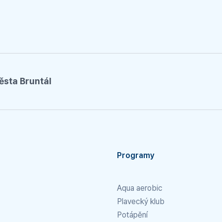
ěsta Bruntál
Programy
Aqua aerobic
Plavecký klub
Potápění