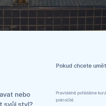
Pokud chcete umět p
lavat nebo
Pravidelně pořádáme kurzy
pokročilé.
 svůj styl?