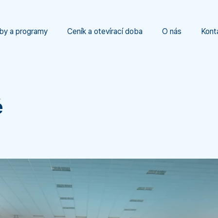
by a programy
Ceník a otevírací doba
O nás
Kont
é