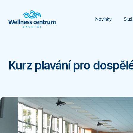
Novinky
Služ
Kurz plavání pro dospěl