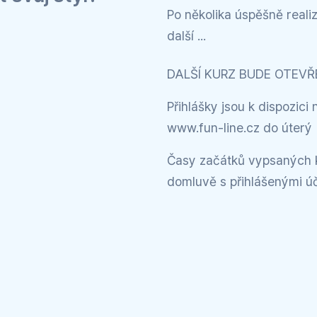
Po několika úspěšně real
další ...
DALŠÍ KURZ BUDE OTEVŘE
Přihlášky jsou k dispozici 
www.fun-line.cz do úterý
Časy začátků vypsaných k
domluvě s přihlášenými ú