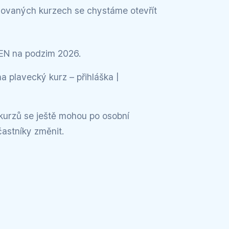
izovaných kurzech se chystáme otevřít
N na podzim 2026.
na plavecký kurz – přihláška |
urzů se ještě mohou po osobní
častníky změnit.