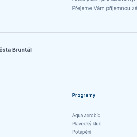
Přejeme Vám příjemnou z
ěsta Bruntál
Programy
Aqua aerobic
Plavecký klub
Potápění