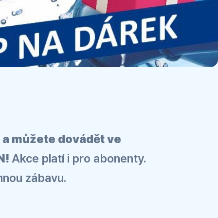
y a můžete dovádět ve
N!
Akce platí i pro abonenty.
mnou zábavu.