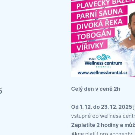
5
Celý den v ceně 2h
Od 1. 12. do 23. 12. 2025
vstupné do wellness centr
Zaplatíte 2 hodiny a mů
Akce platí i pro abonenty.