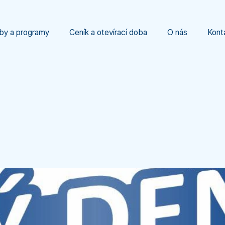
by a programy
Ceník a otevírací doba
O nás
Kont