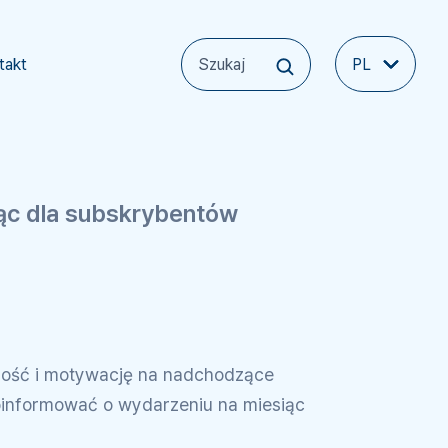
takt
PL
iąc dla subskrybentów
lność i motywację na nadchodzące
oinformować o wydarzeniu na miesiąc