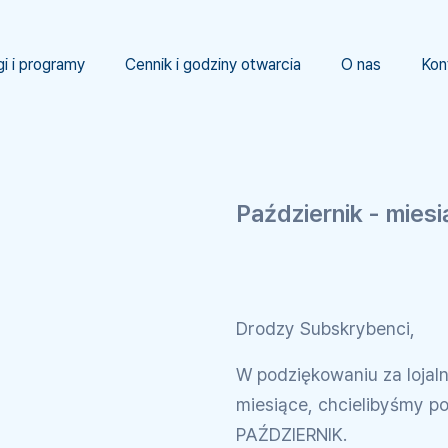
gi i programy
Cennik i godziny otwarcia
O nas
Kon
Październik - mies
Drodzy Subskrybenci,
W podziękowaniu za loja
miesiące, chcielibyśmy p
PAŹDZIERNIK.